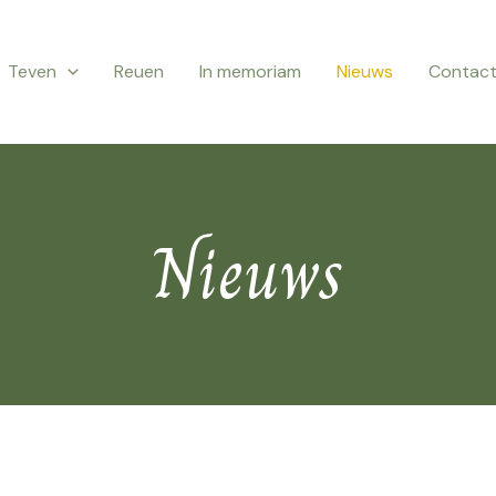
Teven
Reuen
In memoriam
Nieuws
Contac
Nieuws